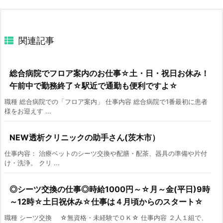
関連記事
総合病院でフロア案内のお仕事☆土・日・祝日お休み！
午前中で勤務終了☆駅近で通勤も便利ですよ☆
職種 総合病院での「フロア案内」 仕事内容 総合病院で1番最初に患者
様をお迎えす ...
NEW透析クリニックの助手さん(茨木市）
仕事内容： 治療ベットのシーツ交換や配膳・配茶、器具の準備や片付
け・洗浄。 クリ ...
◎シーツ交換の仕事◎時給1000円～☆月～金(平日)9時
～12時☆土日祝休み☆仕事は４月頃からのスタート☆
職種 シーツ交換 ☆無資格・未経験でＯＫ☆ 仕事内容 ２人１組で、