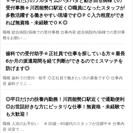
☆平日だけのフルタイム/パタパタと動き回る病棟での
受付事務☆川西能勢口駅近く◎職員になったスタッフが
多数活躍する働きやすい現場です◎ＰＣ入力程度ができ
れば無資格・未経験でＯＫ◎
職種 総合病院/病棟での受付事務 仕事内容 総合病院内/病棟での受付事
務をお願い ...
歯科での受付助手☆正社員で仕事を探している方☆最長
6か月の派遣期間を経て判断ができるのでミスマッチを
防げます◎
職種 歯科での受付・助手 ◇正社員で働きたい方の募集です◇ 仕事内
容 歯科クリニ ...
◎平日だけの扶養内勤務！川西能勢口駅近くで通勤便利
◎お世話好きな方にピッタリな仕事！無資格・未経験で
も大歓迎！
職種 入浴のお手伝い ☆30歳～60歳代のスタッフが活躍中☆ 仕事内
容 浴室で ...